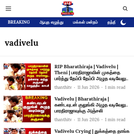
BREAKING
ஆயுத எழுத்து
மக்கள் மன்றம்
தந்தி டிவி D
vadivelu
RIP Bharathiraja | Vadivelu |
Theni | பாரதிராஜாவின் முகத்தை
பார்த்து தேம்பி தேம்பி அழுத வடிவேலு..
thanthitv
11 Jun 2026
1
min read
Vadivelu | Bharathiraja |
கண்டவுடன் குலுங்கி அழுத வடிவேலு..
பாரதிராஜாவுக்கு அஞ்சலி
thanthitv
11 Jun 2026
1
min read
Vadivelu Crying | துக்கத்தை தாங்க