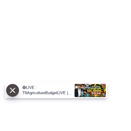
🔴LIVE :
TNAgricultureBudgetLIVE |
CMVijay | MinisterVinoth |
தமிழக வேளாண் பட்ஜெட் 2026 |
தொடர் நேரலை