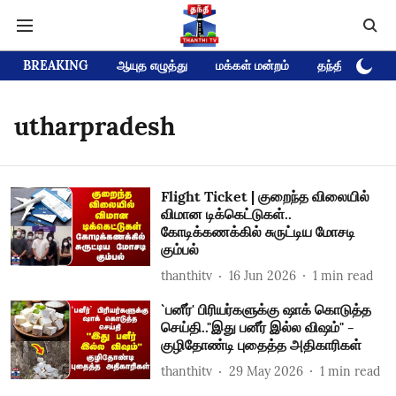
BREAKING
ஆயுத எழுத்து
மக்கள் மன்றம்
தந்தி டிவி D
utharpradesh
Flight Ticket | குறைந்த விலையில்
விமான டிக்கெட்டுகள்..
கோடிக்கணக்கில் சுருட்டிய மோசடி
கும்பல்
thanthitv
16 Jun 2026
1
min read
`பனீர்' பிரியர்களுக்கு ஷாக் கொடுத்த
செய்தி.."இது பனீர் இல்ல விஷம்" -
குழிதோண்டி புதைத்த அதிகாரிகள்
thanthitv
29 May 2026
1
min read