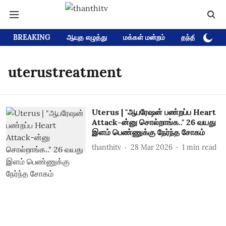
BREAKING
ஆயுத எழுத்து
மக்கள் மன்றம்
தந்தி டிவி D
uterustreatment
Uterus | "ஆபரேஷன் பண்றப்ப Heart
Attack-ன்னு சொல்றாங்க.." 26 வயது
இளம் பெண்ணுக்கு நேர்ந்த சோகம்
thanthitv
28 Mar 2026
1
min read