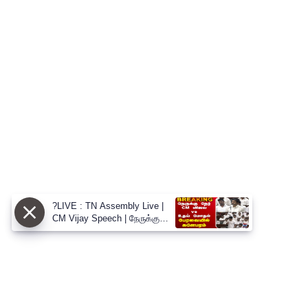
?LIVE : TN Assembly Live |
CM Vijay Speech | நேருக்கு
நேர் CM விஜய் vs உதய் மோதல்
பேரவையில் களேபரம்