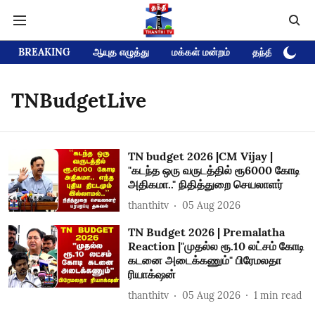
BREAKING
ஆயுத எழுத்து
மக்கள் மன்றம்
தந்தி டிவி D
TNBudgetLive
TN budget 2026 |CM Vijay |
"கடந்த ஒரு வருடத்தில் ரூ6000 கோடி
அதிகமா.." நிதித்துறை செயலாளர்
thanthitv
05 Aug 2026
TN Budget 2026 | Premalatha
Reaction |"முதல்ல ரூ.10 லட்சம் கோடி
கடனை அடைக்கணும்" பிரேமலதா
ரியாக்‌ஷன்
thanthitv
05 Aug 2026
1
min read