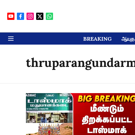
BREAKING
ஆயுத 
thruparangundar