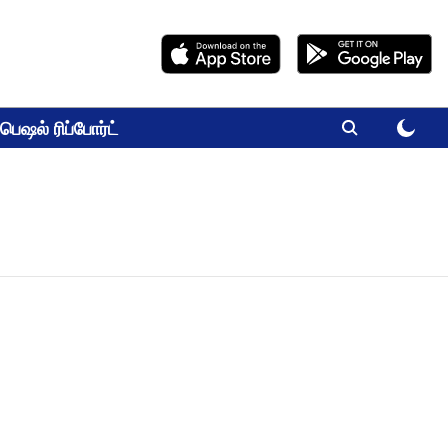
பெஷல் ரிப்போர்ட்