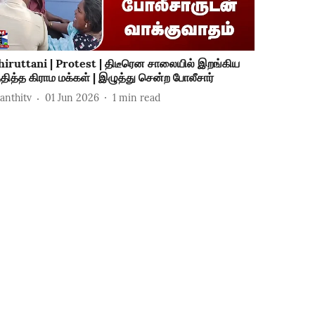
hiruttani | Protest | திடீரென சாலையில் இறங்கிய
ுதித்த கிராம மக்கள் | இழுத்து சென்ற போலீசார்
hanthitv
01 Jun 2026
1
min read