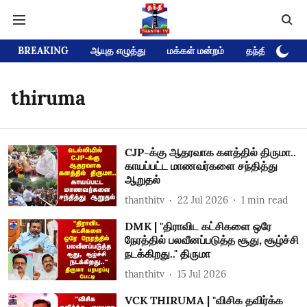
BREAKING
ஆயுத எழுத்து
மக்கள் மன்றம்
தந்தி டிவி D
thiruma
CJP-க்கு ஆதரவாக களத்தில் திருமா..
காயப்பட்ட மாணவர்களை சந்தித்து
ஆறுதல்
thanthitv
22 Jul 2026
1
min read
DMK | "திராவிட கட்சிகளை ஒரே
நேரத்தில் பலவீனப்படுத்த சூது, சூழ்ச்சி
நடக்கிறது.." திருமா
thanthitv
15 Jul 2026
VCK THIRUMA | "விசிக தவிர்க்க