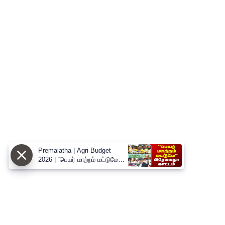
Premalatha | Agri Budget
2026 | “பெயர் மாற்றம் மட்டுமே” -
வேளாண் பட்ஜெட்டை சாடிய
பிரேமலதா