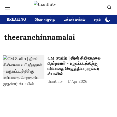
BREAKING
ஆயுத எழுத்து
மக்கள் மன்றம்
தந்தி டிவி D
theeranchinnamalai
CM Stalin | தீரன் சின்னமலை
பிறந்தநாள் - உருவப்படத்திற்கு
மரியாதை செலுத்திய முதல்வர்
ஸ்டாலின்
thanthitv
17 Apr 2026