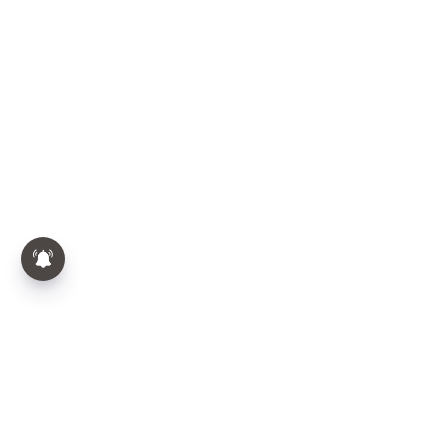
Breaking | Amitshah |
Chennai | வானில் வட்டமடித்த
அமித்ஷாவின் ஹெலிகாப்டர் |
சென்னையில் பரபரப்பு