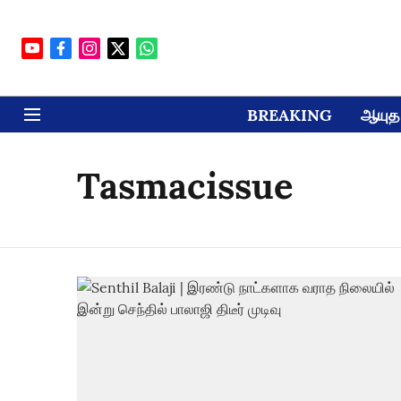
BREAKING
ஆயுத 
Tasmacissue