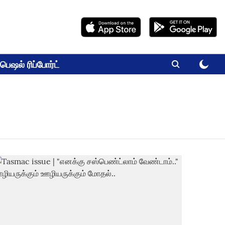
பெஷல் ரிப்போர்ட்