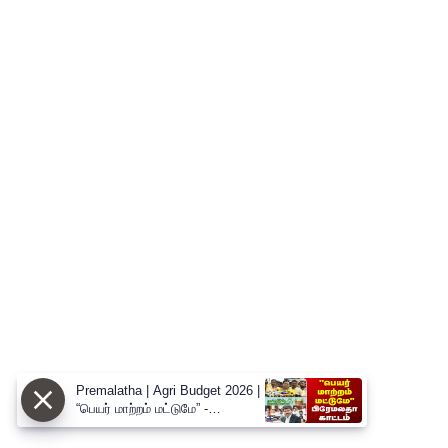
Premalatha | Agri Budget 2026 |
“பெயர் மாற்றம் மட்டுமே” -
வேளாண் பட்ஜெட்டை சாடிய
பிரேமலதா