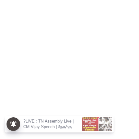
?LIVE : TN Assembly Live |
CM Vijay Speech | நேருக்கு நேர்
CM விஜய் vs உதய் மோதல்
பேரவையில் களேபரம்