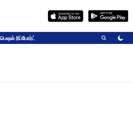
பெஷல் ரிப்போர்ட்