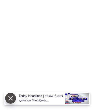
Today Headlines | காலை 6 மணி
தலைப்புச் செய்திகள்
(07.08.2026) | 6 AM Headlines |
ThanthiTV