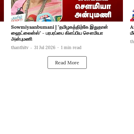
Sowmiyaanbumani | "தமிழகத்திற்கே இதுதான்
A
ஹைட்லைன்ஸ்" - பரபரப்பை கிளப்பிய சௌமியா
ம
அன்புமணி
t
thanthitv
31 Jul 2026
1
min read
Read More