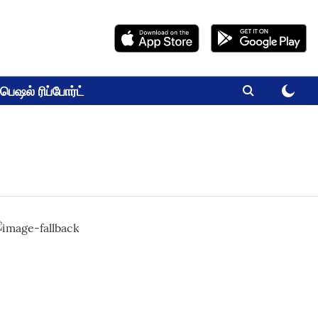
பெஷல் ரிப்போர்ட்