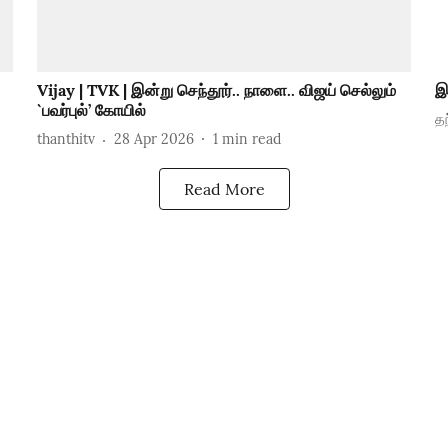
Vijay | TVK | இன்று செந்தூர்.. நாளை.. விஜய் செல்லும்
இ
`பவர்புல்’ கோயில்
தந
thanthitv
28 Apr 2026
1
min read
Read More