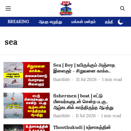
BREAKING
ஆயுத எழுத்து
மக்கள் மன்றம்
தந்தி டிவி D
sea
Sea | Boy | உயிருக்கும் அஞ்சாத
இளைஞர் - சிறுவனை காக்க..
thanthitv
31 Jul 2026
1
min read
fishermen | boat | எட்டு
மீனவர்களுடன் சென்ற படகு..
ஆழ்கடலில் காத்திருந்த ஆபத்து
thanthitv
11 Jul 2026
1
min read
Thoothukudi | உற்சாகத்தின்