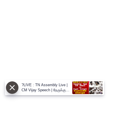
?LIVE : TN Assembly Live |
CM Vijay Speech | நேருக்கு
நேர் CM விஜய் vs உதய் மோதல்
பேரவையில் களேபரம்