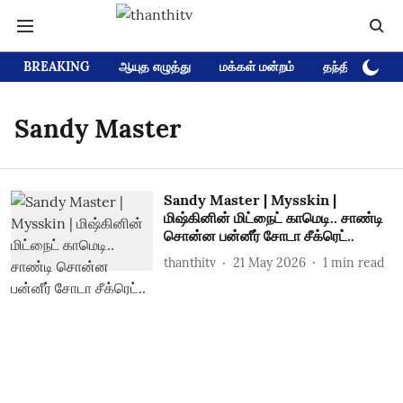
BREAKING
ஆயுத எழுத்து
மக்கள் மன்றம்
தந்தி டிவி D
Sandy Master
Sandy Master | Mysskin |
மிஷ்கினின் மிட்நைட் காமெடி.. சாண்டி
சொன்ன பன்னீர் சோடா சீக்ரெட்..
thanthitv
21 May 2026
1
min read