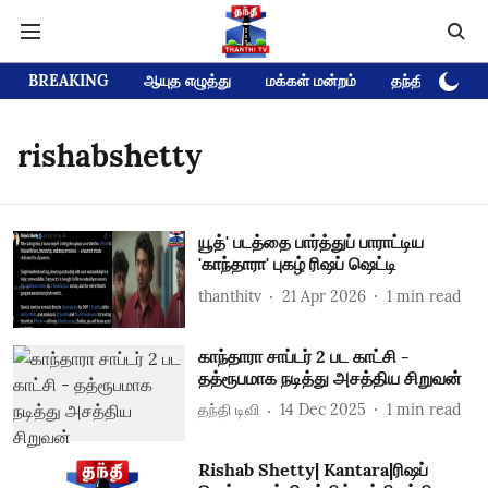
BREAKING
ஆயுத எழுத்து
மக்கள் மன்றம்
தந்தி டிவி D
rishabshetty
யூத்' படத்தை பார்த்துப் பாராட்டிய
'காந்தாரா' புகழ் ரிஷப் ஷெட்டி
thanthitv
21 Apr 2026
1
min read
காந்தாரா சாப்டர் 2 பட காட்சி -
தத்ரூபமாக நடித்து அசத்திய சிறுவன்
தந்தி டிவி
14 Dec 2025
1
min read
Rishab Shetty| Kantara|ரிஷப்