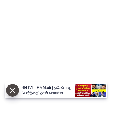
🔴LIVE :PMModi | ஒரெயொரு
`வார்த்தை’ தான் சொன்ன
இந்தியா..!மறுநொடியே பயந்து
மண்டியிட்ட பேஸ்புக் ஓனர்