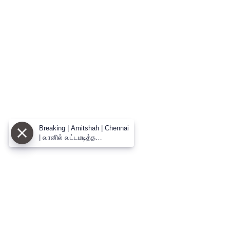
Breaking | Amitshah | Chennai
| வானில் வட்டமடித்த
அமித்ஷாவின் ஹெலிகாப்டர் |
சென்னையில் பரபரப்பு