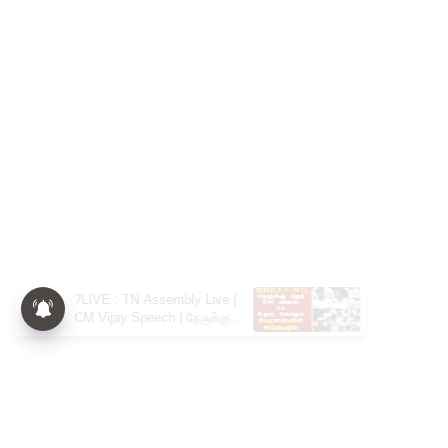
?LIVE : TN Assembly Live |
CM Vijay Speech | நேருக்கு
நேர் CM விஜய் vs உதய் மோதல்
பேரவையில் களேபரம்