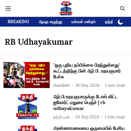
BREAKING
ஆயுத எழுத்து
மக்கள் மன்றம்
தந்தி டிவி D
RB Udhayakumar
"ஒரு புதிய நம்பிக்கை பிறந்துள்ளது"
கூட்டத்திற்கு பின் ஆர் பி. உதயகுமார்
பேச்சு
thanthitv
19 May 2026
1
min read
ஆர்.பி.உதயகுமாருக்கு டோஸ் விட்ட
ஐகோர்ட் மதுரை பெஞ்ச் | rb
udhayakumar
தந்தி டிவி
20 Sep 2024
1
min read
அண்ணாமலையை ஒருமையில் பேசிய