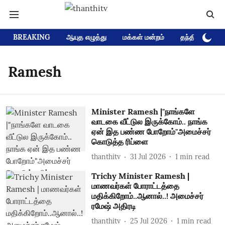
BREAKING
ஆயுத எழுத்து
மக்கள் மன்றம்
தந்தி டிவி D
Ramesh
Minister Ramesh |"நாங்களே
வாடகை வீட்டுல இருக்கோம்.. நாங்க
ஏன் இத பண்ண போறோம்"அமைச்சர்
கொடுத்த ரிப்ளை
thanthitv
31 Jul 2026
1
min read
Trichy Minister Ramesh |
மாணவர்கள் போராட்டத்தை
மதிக்கிறோம்..ஆனால்..! அமைச்சர்
ரமேஷ் அதிரடி
thanthitv
25 Jul 2026
1
min read