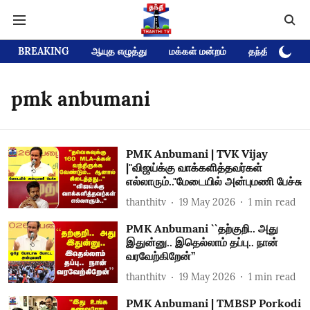
BREAKING
ஆயுத எழுத்து
மக்கள் மன்றம்
தந்தி டிவி D
pmk anbumani
PMK Anbumani | TVK Vijay
|"விஜய்க்கு வாக்களித்தவர்கள்
எல்லாரும்.."மேடையில் அன்புமணி பேச்சு
thanthitv
19 May 2026
1
min read
PMK Anbumani ``தற்குறி.. அது
இதுன்னு.. இதெல்லாம் தப்பு.. நான்
வரவேற்கிறேன்’’
thanthitv
19 May 2026
1
min read
PMK Anbumani | TMBSP Porkodi