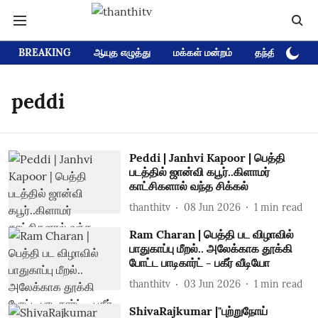
BREAKING
ஆயுத எழுத்து
மக்கள் மன்றம்
தந்தி டிவி D
peddi
Peddi | Janhvi Kapoor | பெத்தி
படத்தில் ஜான்வி கபூர்..கிளாமர்
காட்சிகளால் வந்த சிக்கல்
thanthitv
08 Jun 2026
1
min read
Ram Charan | பெத்தி பட விழாவில்
பாதுகாப்பு மீறல்.. அலேக்காக தூக்கி
போட்ட பாடிகார்ட் - பகீர் வீடியோ
thanthitv
03 Jun 2026
1
min read
ShivaRajkumar |"புற்றுநோய்