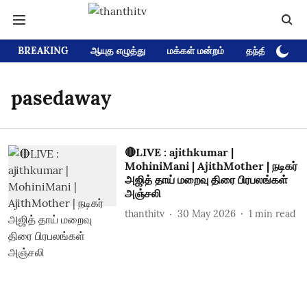
BREAKING
ஆயுத எழுத்து
மக்கள் மன்றம்
தந்தி டிவி D
pasedaway
🔴LIVE : ajithkumar |
MohiniMani | AjithMother | நடிகர்
அஜித் தாய் மறைவு திரை பிரபலங்கள்
அஞ்சலி
thanthitv
30 May 2026
1
min read