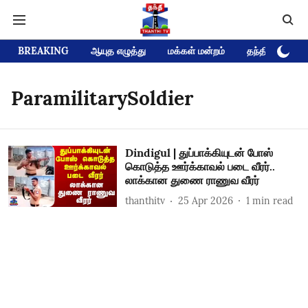
BREAKING
ஆயுத எழுத்து
மக்கள் மன்றம்
தந்தி டிவி D
ParamilitarySoldier
Dindigul | துப்பாக்கியுடன் போஸ்
கொடுத்த ஊர்க்காவல் படை வீரர்..
லாக்கான துணை ராணுவ வீரர்
thanthitv
25 Apr 2026
1
min read