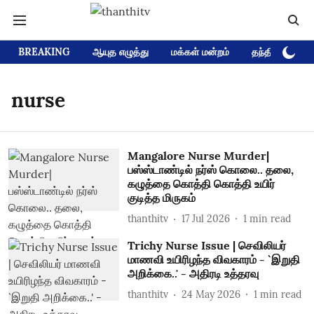
BREAKING
ஆயுத எழுத்து
மக்கள் மன்றம்
தந்தி டிவி D
nurse
Mangalore Nurse Murder|
பஸ்ஸ்டாண்டில் நர்ஸ் கொலை.. தலை,
கழுத்தை கொத்தி கொத்தி உயிர்
குடித்த மிருகம்
thanthitv
17 Jul 2026
1
min read
Trichy Nurse Issue | செவிலியர்
மாணவி உயிரிழந்த விவகாரம் - `இறுதி
அறிக்கை..' - அதிரடி உத்தரவு
thanthitv
24 May 2026
1
min read