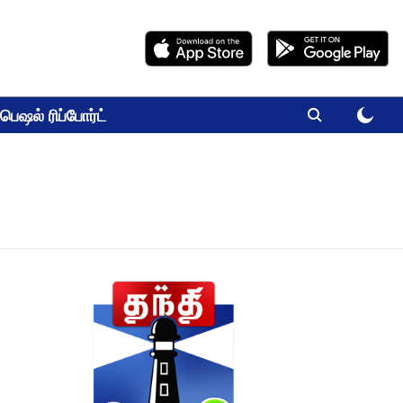
பெஷல் ரிப்போர்ட்