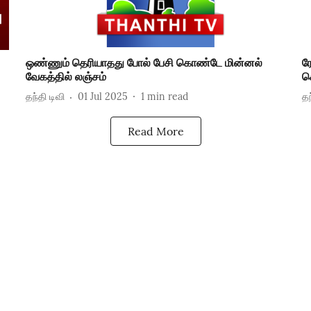
ஒண்ணும் தெரியாதது போல் பேசி கொண்டே மின்னல்
ர
வேகத்தில் லஞ்சம்
ச
தந்தி டிவி
01 Jul 2025
1
min read
தந
Read More