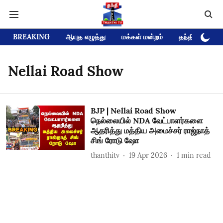
BREAKING
ஆயுத எழுத்து
மக்கள் மன்றம்
தந்தி டிவி D
Nellai Road Show
BJP | Nellai Road Show
நெல்லையில் NDA வேட்பாளர்களை
ஆதரித்து மத்திய அமைச்சர் ராஜ்நாத்
சிங் ரோடு ஷோ
thanthitv
19 Apr 2026
1
min read