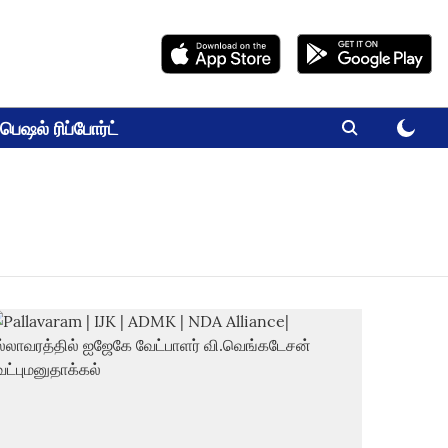
பெஷல் ரிப்போர்ட்