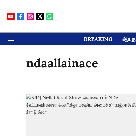
BREAKING
ஆயுத 
ndaallainace