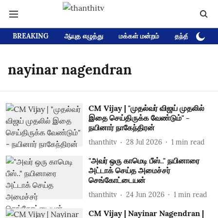
BREAKING
ஆயுத எழுத்து
மக்கள் மன்றம்
தந்தி டிவி D
nayinar nagendran
CM Vijay | "முதல்வர் விஜய் முதலில்
இதை செய்திருக்க வேண்டும்" -
நயினார் நாகேந்திரன்
thanthitv
28 Jul 2026
1
min read
"அவர் ஒரு காமெடி பீஸ்.." நயினாரை
அட்டாக் செய்த அமைச்சர்
செங்கோட்டையன்
thanthitv
24 Jun 2026
1
min read
CM Vijay | Nayinar Nagendran |