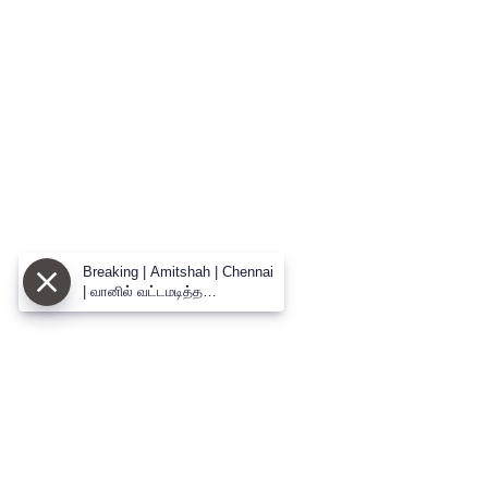
Breaking | Amitshah | Chennai
| வானில் வட்டமடித்த
அமித்ஷாவின் ஹெலிகாப்டர் |
சென்னையில் பரபரப்பு