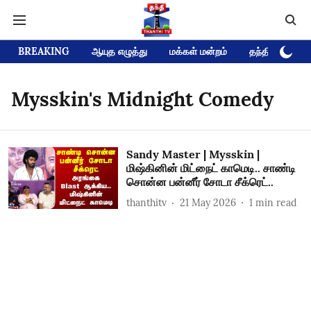
BREAKING
ஆயுத எழுத்து
மக்கள் மன்றம்
தந்தி டிவி D
Mysskin's Midnight Comedy
Sandy Master | Mysskin |
மிஷ்கினின் மிட்நைட் காமெடி.. சாண்டி
சொன்ன பன்னீர் சோடா சீக்ரெட்..
thanthitv
21 May 2026
1
min read