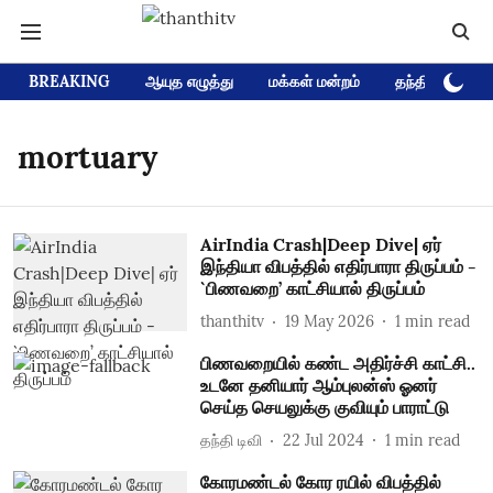
BREAKING
ஆயுத எழுத்து
மக்கள் மன்றம்
தந்தி டிவி D
mortuary
AirIndia Crash|Deep Dive| ஏர்
இந்தியா விபத்தில் எதிர்பாரா திருப்பம் -
`பிணவறை’ காட்சியால் திருப்பம்
thanthitv
19 May 2026
1
min read
பிணவறையில் கண்ட அதிர்ச்சி காட்சி..
உடனே தனியார் ஆம்புலன்ஸ் ஓனர்
செய்த செயலுக்கு குவியும் பாராட்டு
தந்தி டிவி
22 Jul 2024
1
min read
கோரமண்டல் கோர ரயில் விபத்தில்