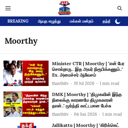
BREAKING
ஆயுத எழுத்து
மக்கள் மன்றம்
தந்தி டிவி D
Moorthy
Minister CTR | Moorthy | "என் பேர
சொல்றாரு.. இத அவர் நிரூபிக்கணும்.."
Ex. அமைச்சர் ஆவேசம்
thanthitv
19 Jul 2026
1
min read
DMK | Moorthy | "திமுகவின் இந்த
நிலைக்கு காரணமே திமுககாரன்
தான்.." மூர்த்தி காட்டமான பேச்சு
thanthitv
04 Jun 2026
1
min read
Jallikattu | Moorthy | "கிரிக்கெட்