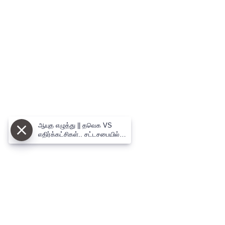
ஆயுத எழுத்து || தவெக VS
எதிர்க்கட்சிகள்.. சட்டசபையில்
மாஸ் காட்டுவது யார்?
(07.08.2026)