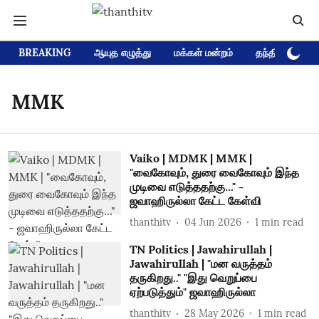
BREAKING
ஆயுத எழுத்து
மக்கள் மன்றம்
தந்தி டிவி D
MMK
Vaiko | MDMK | MMK |
"வைகோவும், துரை வைகோவும் இந்த
முடிவை எடுத்ததற்கு..." -
ஜவாஹிருல்லா கேட்ட கேள்வி
thanthitv
04 Jun 2026
1
min read
TN Politics | Jawahirullah |
Jawahirullah | "மன வருத்தம்
தருகிறது.." "இது வெறுப்பை
ஏற்படுத்தும்" ஜவாஹிருல்லா
thanthitv
28 May 2026
1
min read