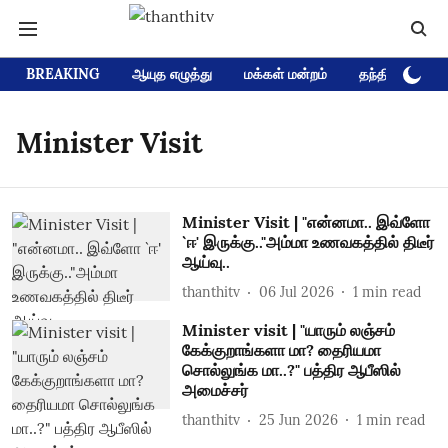
BREAKING
ஆயுத எழுத்து
மக்கள் மன்றம்
தந்தி டிவி D
Minister Visit
Minister Visit | "என்னமா.. இவ்ளோ
`ஈ' இருக்கு.."அம்மா உணவகத்தில் திடீர்
ஆய்வு..
thanthitv
06 Jul 2026
1
min read
Minister visit | "யாரும் லஞ்சம்
கேக்குறாங்களா மா? தைரியமா
சொல்லுங்க மா..?" பத்திர ஆபீஸில்
அமைச்சர்
thanthitv
25 Jun 2026
1
min read