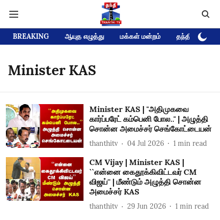
BREAKING
ஆயுத எழுத்து
மக்கள் மன்றம்
தந்தி டிவி D
Minister KAS
Minister KAS | "அதிமுகவை
கார்ப்பரேட் கம்பெனி போல.." | அழுத்தி
சொன்ன அமைச்சர் செங்கோட்டையன்
thanthitv
04 Jul 2026
1
min read
CM Vijay | Minister KAS |
``என்னை கைதூக்கிவிட்டவர் CM
விஜய்'' | மீண்டும் அழுத்தி சொன்ன
அமைச்சர் KAS
thanthitv
29 Jun 2026
1
min read