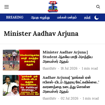
BREAKING
ஆயுத எழுத்து
மக்கள் மன்றம்
தந்தி டிவி D
Minister Aadhav Arjuna
Minister Aadhav Arjuna |
Student ஆகவே மாறி அசத்திய
அமைச்சர் ஆதவ்
thanthitv
18 Jul 2026
1
min read
Aadhav Arjuna| "நாங்கள் ஏன்
ஈபிஎஸ்-யிடம் ஆதரவு கேட்கவில்லை.."
காரணத்தை உடைத்து சொன்ன
அமைச்சர் ஆதவ்
thanthitv
02 Jul 2026
1
min read