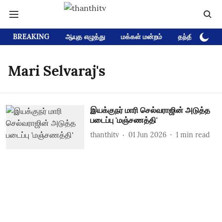
BREAKING
ஆயுத எழுத்து
மக்கள் மன்றம்
தந்தி டிவி D
Mari Selvaraj's
இயக்குநர் மாரி செல்வராஜின் அடுத்த
படைப்பு 'மஞ்சணத்தி'
thanthitv
01 Jun 2026
1
min read