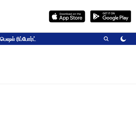
பெஷல் ரிப்போர்ட்