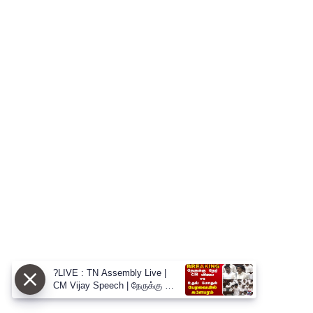
?LIVE : TN Assembly Live |
CM Vijay Speech | நேருக்கு நேர்
CM விஜய் vs உதய் மோதல்
பேரவையில் களேபரம்