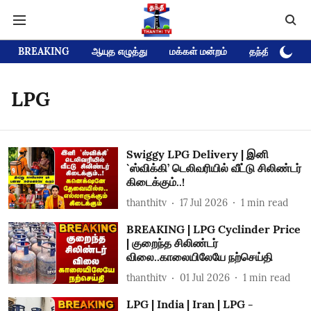
BREAKING
ஆயுத எழுத்து
மக்கள் மன்றம்
தந்தி டிவி D
LPG
Swiggy LPG Delivery | இனி
`ஸ்விக்கி’ டெலிவரியில் வீட்டு சிலிண்டர்
கிடைக்கும்..!
thanthitv
17 Jul 2026
1
min read
BREAKING | LPG Cyclinder Price
| குறைந்த சிலிண்டர்
விலை..காலையிலேயே நற்செய்தி
thanthitv
01 Jul 2026
1
min read
LPG | India | Iran | LPG -