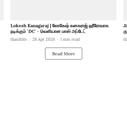
Lokesh Kanagaraj | லோகேஷ் கனகராஜ் ஹீரோவாக
அ
நடிக்கும் `DC' - வெளியான மாஸ் அப்டேட்
ர
thanthitv
28 Apr 2026
1
min read
t
Read More