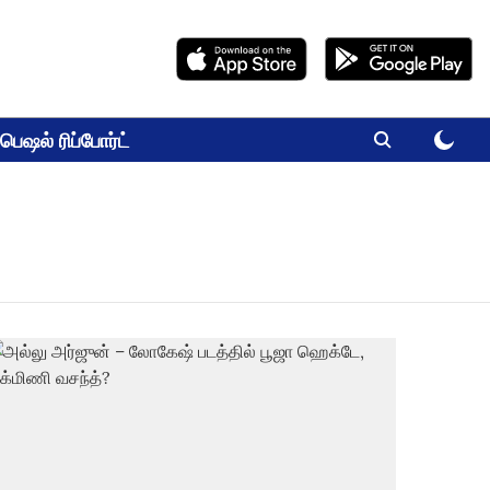
பெஷல் ரிப்போர்ட்