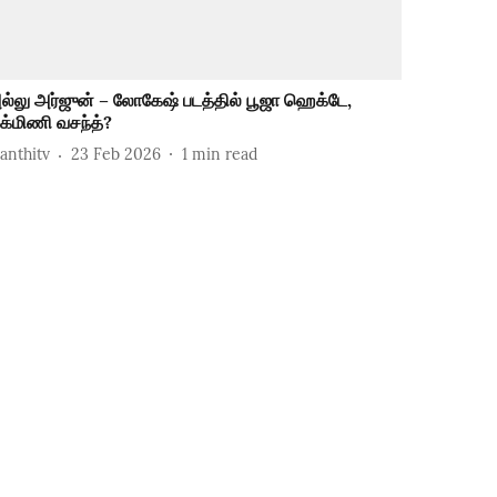
ல்லு அர்ஜுன் – லோகேஷ் படத்தில் பூஜா ஹெக்டே,
ுக்மிணி வசந்த்?
hanthitv
23 Feb 2026
1
min read