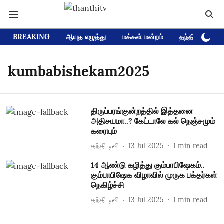
BREAKING
ஆயுத எழுத்து
மக்கள் மன்றம்
தந்தி டிவி D
kumbabishekam2025
திருப்பரங்குன்றத்தில் இத்தனை
அதிசயமா..? கேட்டாலே கல் நெஞ்சமும்
கரையும்
தந்தி டிவி
13 Jul 2025
1
min read
14 ஆண்டு கழித்து கும்பாபிஷேகம்..
கும்பாபிஷேக விழாவில் முருக பக்தர்கள்
நெகிழ்ச்சி
தந்தி டிவி
13 Jul 2025
1
min read