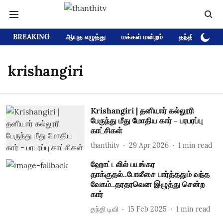
BREAKING
ஆயுத எழுத்து
மக்கள் மன்றம்
தந்தி டிவி D
krishangiri
Krishangiri | தனியார் கல்லூரி
பேருந்து மீது மோதிய கார் - பரபரப்பு
காட்சிகள்
thanthitv
29 Apr 2026
1
min read
ஹோட்டலில் பயங்கர
தாக்குதல்..போலீசை பார்த்ததும் வந்த
வேகம்..தரதரவென இழுத்து சென்ற
கார்
தந்தி டிவி
15 Feb 2025
1
min read