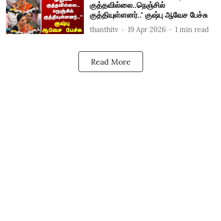
குத்தவில்லை..நெஞ்சில்
குத்தியுள்ளனர்.." குஷ்பு ஆவேச பேச்சு
thanthitv
19 Apr 2026
1
min read
Read More