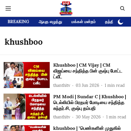
BREAKING
ஆயுத எழுத்து
மக்கள் மன்றம்
தந்தி டிவி D
khushboo
Khushboo | CM Vijay | CM
விஜய்யை சந்தித்த பின் குஷ்பு போட்ட
ட்வீட்
thanthitv
03 Jun 2026
1
min read
PM Modi | Sundar C | Khushboo |
டெல்லியில் பிரதமர் மோடியை சந்தித்த
சுந்தர்.சி, குஷ்பு தம்பதி
thanthitv
30 May 2026
1
min read
khushboo | "பெண்களின் முதுகில்