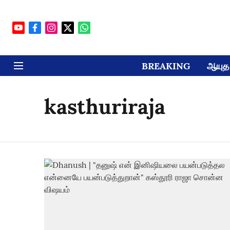
BREAKING
ஆயுத 
kasthuriraja