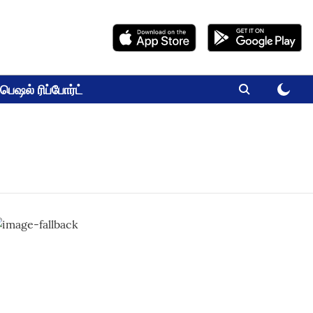
பெஷல் ரிப்போர்ட்