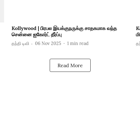
Kollywood | பிரபல இயக்குநருக்கு சாதகமாக வந்த
K
சென்னை ஐகோர்ட் தீர்ப்பு
ம
தந்தி டிவி
06 Nov 2025
1
min read
தந
Read More