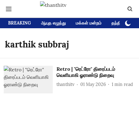
BREAKING
ஆயுத எழுத்து
மக்கள் மன்றம்
தந்தி டிவி D
karthik subbraj
Retro | "ரெட்ரோ" திரைப்படம்
வெளியாகி ஓராண்டு நிறைவு
thanthitv
01 May 2026
1
min read