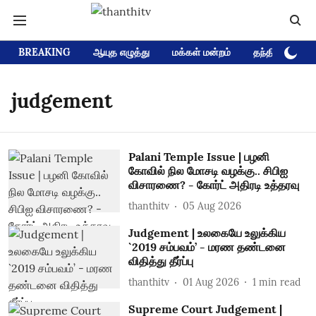
BREAKING
ஆயுத எழுத்து
மக்கள் மன்றம்
தந்தி டிவி D
judgement
Palani Temple Issue | பழனி
கோவில் நில மோசடி வழக்கு.. சிபிஐ
விசாரணை? - கோர்ட் அதிரடி உத்தரவு
thanthitv
05 Aug 2026
Judgement | உலகையே உலுக்கிய
`2019 சம்பவம்’ - மரண தண்டனை
விதித்து தீர்ப்பு
thanthitv
01 Aug 2026
1
min read
Supreme Court Judgement |