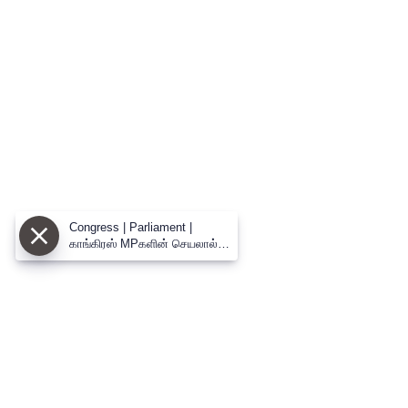
Congress | Parliament |
காங்கிரஸ் MPகளின் செயலால்
கொதித்த CPR - ``என்ன
மாதிரியான..’’