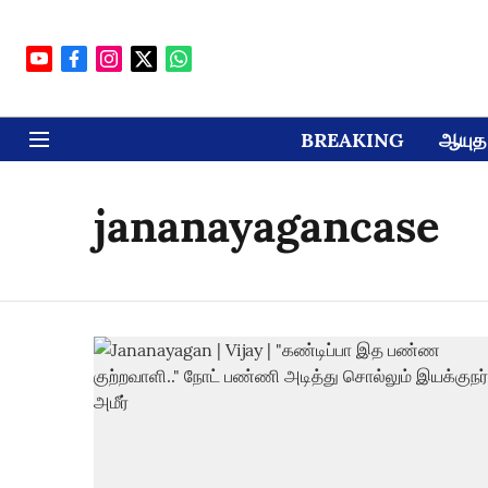
BREAKING
ஆயுத 
jananayagancase