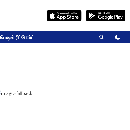
பெஷல் ரிப்போர்ட்