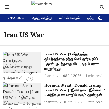
BREAKING
ஆயுத எழுத்து
மக்கள் மன்றம்
தந்தி டிவி D
Iran US War
Iran US War |போர்நிறுத்த
ஒப்பந்தத்தை ரத்து செய்தார் டிரம்ப்
-முன்பு நடந்ததை விட முழு போராக
மாறுகிறது
thanthitv
08 Jul 2026
1
min read
Hormuz Strait | Donald Trump |
Iran US War | "இனி தடை இல்லை..."
- அதிரடியாக மாறப்போகும் ஹார்முஸ்
thanthitv
18 Jun 2026
1
min read