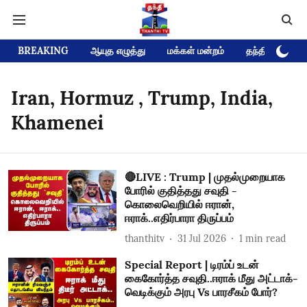
BREAKING
ஆயுத எழுத்து
மக்கள் மன்றம்
தந்தி டிவி D
Iran, Hormuz , Trump, India,
Khamenei
🔴LIVE : Trump | முதல்முறையாக
போரில் குதித்தது சவுதி -
கொலைவெறியில் ஈரான்,
ஈராக்..எதிர்பாரா திருப்பம்
thanthitv
31 Jul 2026
1
min read
Special Report | டிரம்ப் உடன்
கைகோர்த்த சவுதி..ஈராக் மீது அட்டாக்-
வெடிக்கும் அரபு Vs பாரசீகம் போர்?