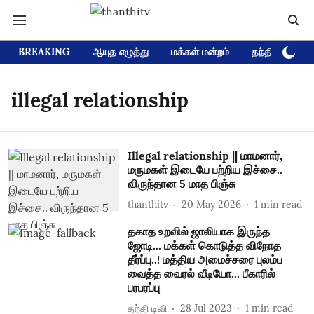
BREAKING
ஆயுத எழுத்து
மக்கள் மன்றம்
தந்தி டிவி D
illegal relationship
Illegal relationship || மாமனார்,
மருமகள் இடையே பற்றிய இச்சை..
விருந்தான 5 மாத பிஞ்சு
thanthitv
20 May 2026
1
min read
தகாத உறவில் ஜாலியாக இருந்த
ஜோடி... மக்கள் கொடுத்த விநோத
தீர்ப்பு..! மத்திய அமைச்சரை புலம்ப
வைத்த வைரல் வீடியோ... பீகாரில்
பரபரப்பு
தந்தி டிவி
28 Jul 2023
1
min read