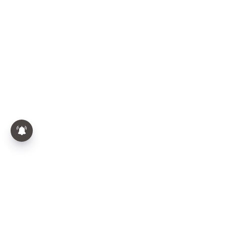
🔴LIVE : CPM Shanmugam |
CPM சண்முகம் பரபரப்பு பிரஸ்மீட்